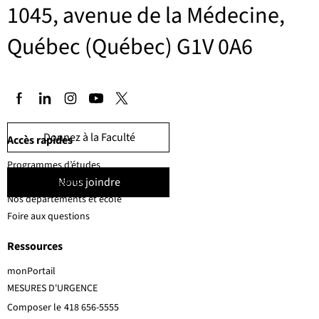
1045, avenue de la Médecine,
Québec (Québec) G1V 0A6
Donnez à la Faculté
Accès rapides
Programmes d’études
Nous joindre
Corps professoral
Nos départements et école
Foire aux questions
Ressources
monPortail
MESURES D'URGENCE
Composer le
418 656-5555